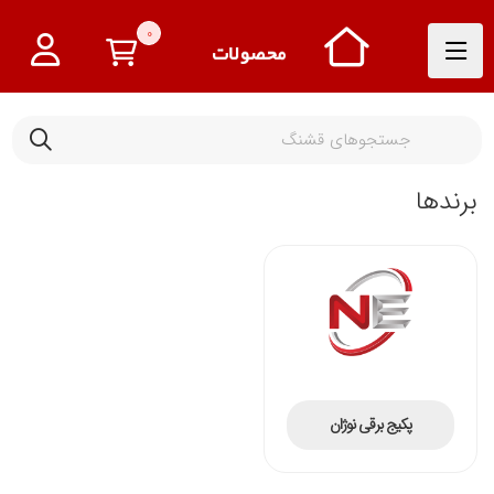
0
برندها
پکیج برقی نوژان