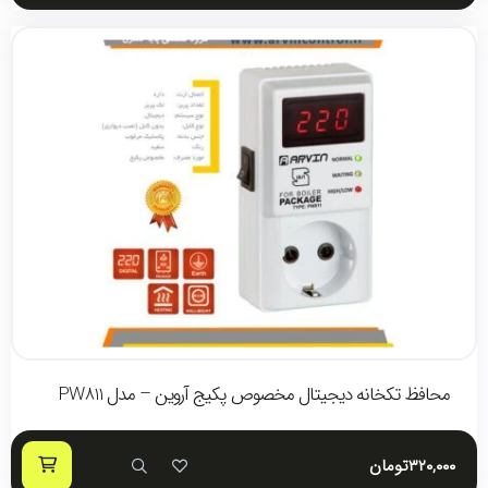
محافظ تکخانه دیجیتال مخصوص پکیج آروین – مدل PW811
۳۲۰,۰۰۰
تومان