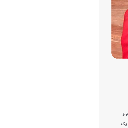
 و
 یک