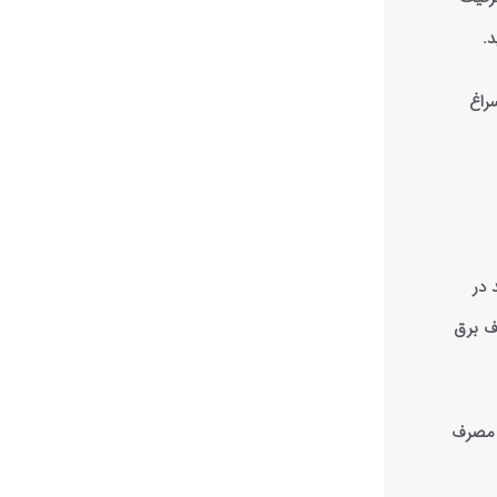
د.
راغ
 در
هش مصرف برق
ر مصرف