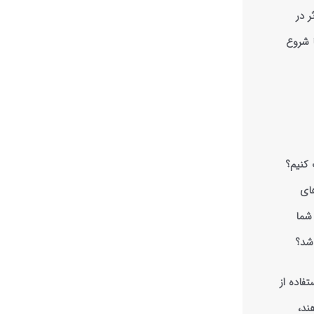
 در
ا شروع
 کنیم؟
های
شما
اشد؟
فاده از
ند،