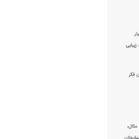
ار
زیبایی
 فکر
 مثال،
اده‌تان